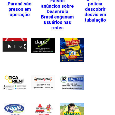
Falsos
Paraná são
polícia
anúncios sobre
presos em
descobrir
Desenrola
operação
desvio em
Brasil enganam
tubulação
usuários nas
redes
Tocador
de
00:00
04:46
vídeo