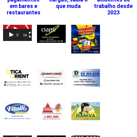
em bares e
que muda
trabalho desde
restaurantes
2023
Tocador
de
00:00
04:46
vídeo