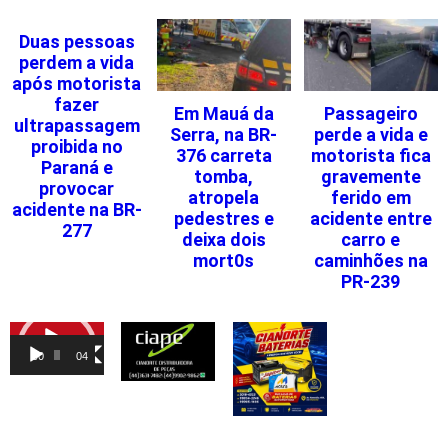
Duas pessoas
perdem a vida
após motorista
fazer
Em Mauá da
Passageiro
ultrapassagem
Serra, na BR-
perde a vida e
proibida no
376 carreta
motorista fica
Paraná e
tomba,
gravemente
provocar
atropela
ferido em
acidente na BR-
pedestres e
acidente entre
277
deixa dois
carro e
mort0s
caminhões na
PR-239
Tocador
de
00:00
04:46
vídeo