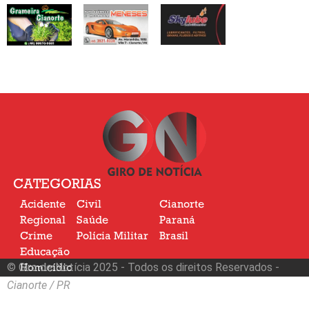
CATEGORIAS
Acidente
Civil
Cianorte
Regional
Saúde
Paraná
Crime
Polícia Militar
Brasil
Educação
© Giro de Notícia 2025 - Todos os direitos Reservados -
Homicídio
Nacional
Cianorte / PR