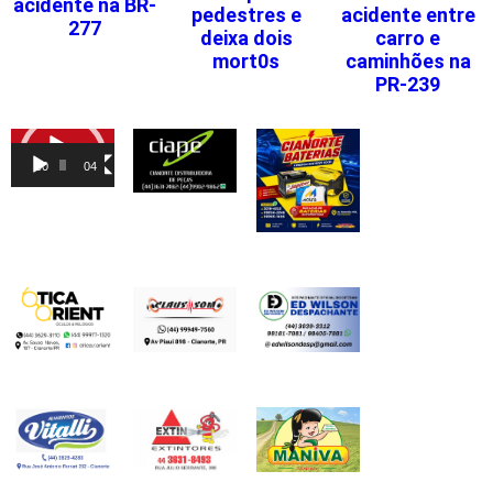
acidente na BR-
pedestres e
acidente entre
277
deixa dois
carro e
mort0s
caminhões na
PR-239
Tocador
de
00:00
04:46
vídeo