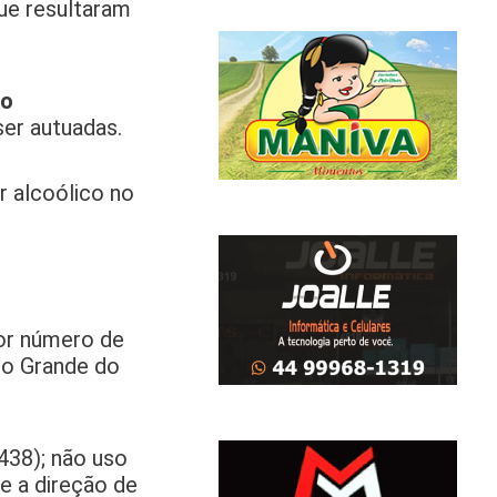
ue resultaram
no
er autuadas.
r alcoólico no
or número de
io Grande do
438); não uso
te a direção de