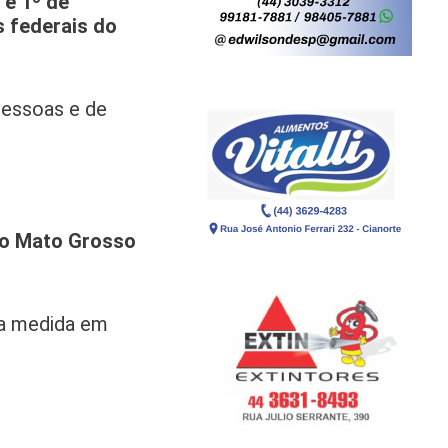
 e 1º de
s federais do
pessoas e de
 do Mato Grosso
na medida em