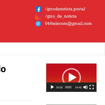
/girodenoticia.portal
/giro_de_noticia
044telecom@gmail.com
Tocador
do
de
vídeo
00:00
04:46