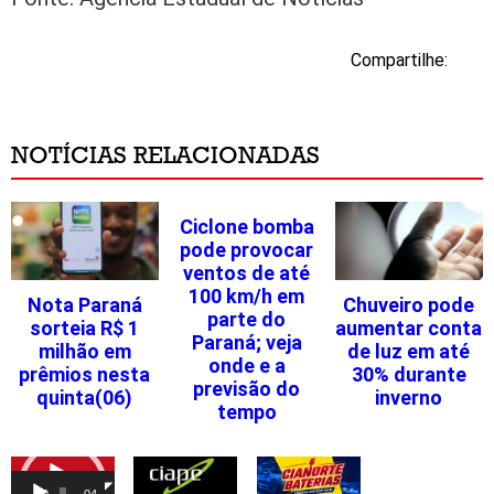
Compartilhe:
NOTÍCIAS RELACIONADAS
Ciclone bomba
pode provocar
ventos de até
100 km/h em
Nota Paraná
Chuveiro pode
parte do
sorteia R$ 1
aumentar conta
Paraná; veja
milhão em
de luz em até
onde e a
prêmios nesta
30% durante
previsão do
quinta(06)
inverno
tempo
Tocador
de
00:00
04:46