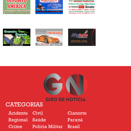
CATEGORIAS
Acidente
Civil
Cianorte
Regional
Saúde
Paraná
Crime
Polícia Militar
Brasil