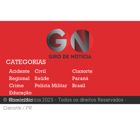
CATEGORIAS
Acidente
Civil
Cianorte
Regional
Saúde
Paraná
Crime
Polícia Militar
Brasil
Educação
© Giro de Notícia 2025 - Todos os direitos Reservados -
Homicídio
Nacional
Cianorte / PR