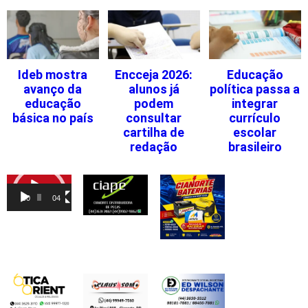
Ideb mostra
Encceja 2026:
Educação
avanço da
alunos já
política passa a
educação
podem
integrar
básica no país
consultar
currículo
cartilha de
escolar
redação
brasileiro
Tocador
de
00:00
04:46
vídeo