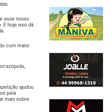
das.
ar esse nosso
 E hoje isso dá
a.
ado com maior
orrazópolis,
mpetição ajudou
 só pela
ar mais sobre