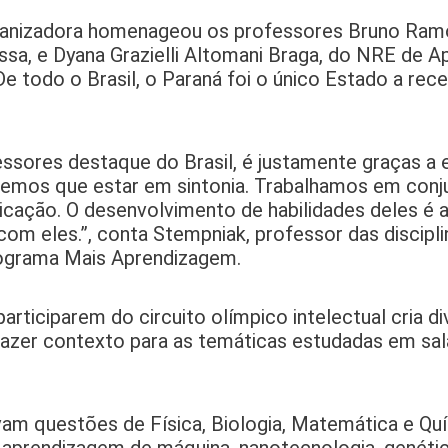
ganizadora homenageou os professores Bruno Ram
sa, e Dyana Grazielli Altomani Braga, do NRE de A
e todo o Brasil, o Paraná foi o único Estado a rece
ssores destaque do Brasil, é justamente graças a 
temos que estar em sintonia. Trabalhamos em conj
licação. O desenvolvimento de habilidades deles é 
m eles.”, conta Stempniak, professor das discipli
ograma Mais Aprendizagem.
articiparem do circuito olímpico intelectual cria d
trazer contexto para as temáticas estudadas em s
am questões de Física, Biologia, Matemática e Qu
l, aprendizagem de máquina, nanotecnologia, genét