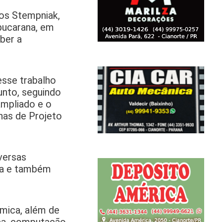
os Stempniak,
pucarana, em
ber a
esse trabalho
unto, seguindo
ampliado e o
nas de Projeto
iversas
ala e também
ímica, além de
ica, computação