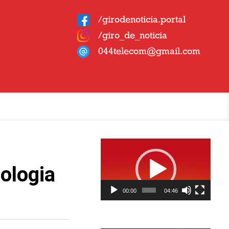
/girodenoticia.portal
/giro_de_noticia
044telecom@gmail.com
Tocador
de
vídeo
ologia
00:00
04:46