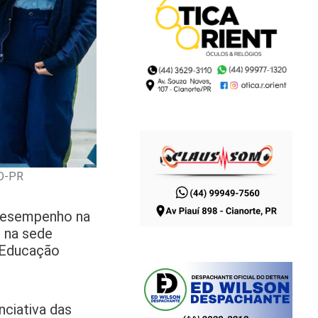
ED-PR
 desempenho na
u na sede
a Educação
nciativa das