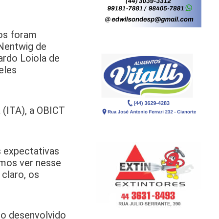
os foram
 Nentwig de
rdo Loiola de
eles
 (ITA), a OBICT
s expectativas
amos ver nesse
claro, os
do desenvolvido