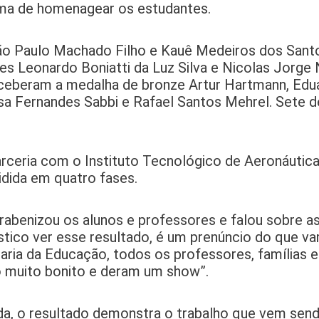
orma de homenagear os estudantes.
oão Paulo Machado Filho e Kauê Medeiros dos Sant
s Leonardo Boniatti da Luz Silva e Nicolas Jorge
ceberam a medalha de bronze Artur Hartmann, Edua
sa Fernandes Sabbi e Rafael Santos Mehrel. Sete d
rceria com o Instituto Tecnológico de Aeronáutica
idida em quatro fases.
parabenizou os alunos e professores e falou sobre a
stico ver esse resultado, é um prenúncio do que v
ria da Educação, todos os professores, famílias e 
 muito bonito e deram um show”.
da, o resultado demonstra o trabalho que vem sen