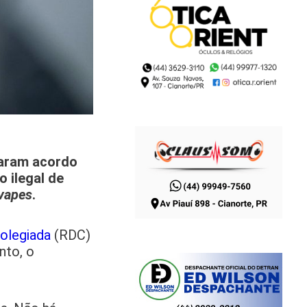
inaram acordo
o ilegal de
vapes
.
Colegiada
(RDC)
nto, o