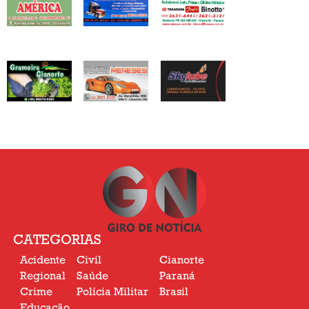
CATEGORIAS
Acidente
Civil
Cianorte
Regional
Saúde
Paraná
Crime
Polícia Militar
Brasil
Educação