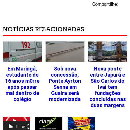
Compartilhe:
NOTÍCIAS RELACIONADAS
Em Maringá,
Sob nova
Nova ponte
estudante de
concessão,
entre Japurá e
16 anos m0rre
Ponte Ayrton
São Carlos do
após passar
Senna em
Ivaí tem
mal dentro de
Guaíra será
fundações
colégio
modernizada
concluídas nas
duas margens
Tocador
de
00:00
04:46