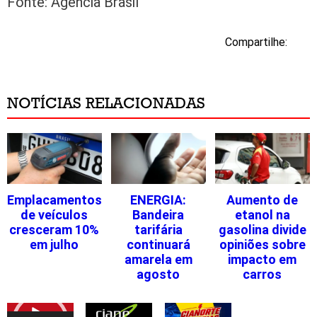
Fonte: Agência Brasil
Compartilhe:
NOTÍCIAS RELACIONADAS
Emplacamentos
ENERGIA:
Aumento de
de veículos
Bandeira
etanol na
cresceram 10%
tarifária
gasolina divide
em julho
continuará
opiniões sobre
amarela em
impacto em
agosto
carros
Tocador