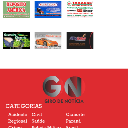
CATEGORIAS
Acidente
Civil
Cianorte
Regional
Saúde
Paraná
Crime
Polícia Militar
Brasil