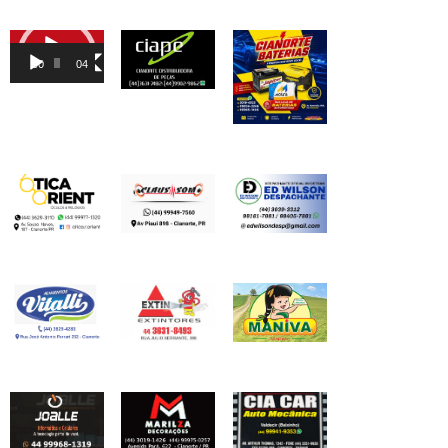
Tocador
de
00:00
04:46
vídeo