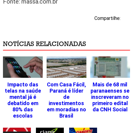
Fonte: massa.com.br
Compartilhe:
NOTÍCIAS RELACIONADAS
Impacto das
Com Casa Fácil,
Mais de 68 mil
telas na saúde
Paraná é líder
paranaenses se
mental já é
de
inscreveram no
debatido em
investimentos
primeiro edital
80% das
em moradias no
da CNH Social
escolas
Brasil
Tocador