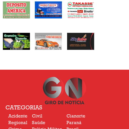
CATEGORIAS
Acidente
Civil
Cianorte
Regional
Saúde
Paraná