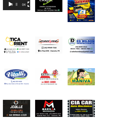
de
00:00
04:46
vídeo