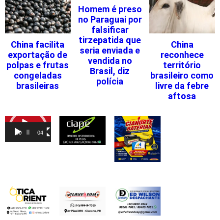
Homem é preso
no Paraguai por
falsificar
tirzepatida que
China facilita
China
seria enviada e
exportação de
reconhece
vendida no
polpas e frutas
território
Brasil, diz
congeladas
brasileiro como
polícia
brasileiras
livre da febre
aftosa
Tocador
de
00:00
04:46
vídeo