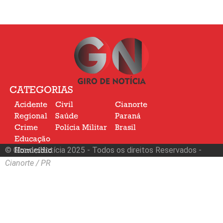
CATEGORIAS
Acidente
Civil
Cianorte
Regional
Saúde
Paraná
Crime
Polícia Militar
Brasil
Educação
© Giro de Notícia 2025 - Todos os direitos Reservados -
Homicídio
Nacional
Cianorte / PR