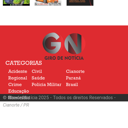
CATEGORIAS
Acidente
Civil
Cianorte
Regional
Saúde
Paraná
Crime
Polícia Militar
Brasil
Educação
© Giro de Notícia 2025 - Todos os direitos Reservados -
Homicídio
Nacional
Cianorte / PR