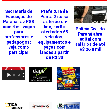
Secretaria de
Prefeitura de
Educação do
Ponta Grossa
Paraná faz PSS
faz leilão on-
com 4 mil vagas
line, serão
Polícia Civil do
para
ofertados 68
Paraná abre
professores e
veículos,
edital com
pedagogos;
equipamentos e
salários de até
veja como
peças com
R$ 26,8 mil
participar
lances a partir
de R$ 30
Tocador
de
00:00
04:46
vídeo