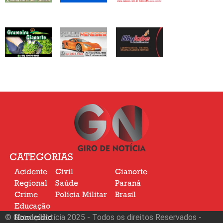
CATEGORIAS
Acidente
Civil
Cianorte
Regional
Saúde
Paraná
Crime
Polícia Militar
Brasil
Educação
© Giro de Notícia 2025 - Todos os direitos Reservados -
Homicídio