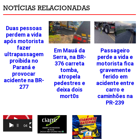
NOTÍCIAS RELACIONADAS
Duas pessoas
perdem a vida
após motorista
fazer
Em Mauá da
Passageiro
ultrapassagem
Serra, na BR-
perde a vida e
proibida no
376 carreta
motorista fica
Paraná e
tomba,
gravemente
provocar
atropela
ferido em
acidente na BR-
pedestres e
acidente entre
277
deixa dois
carro e
mort0s
caminhões na
PR-239
Tocador
de
00:00
04:46
vídeo