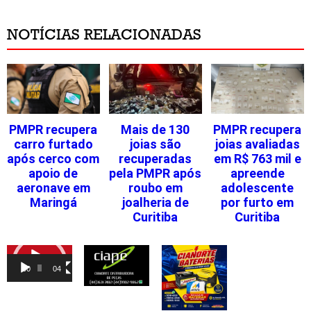
NOTÍCIAS RELACIONADAS
PMPR recupera
Mais de 130
PMPR recupera
carro furtado
joias são
joias avaliadas
após cerco com
recuperadas
em R$ 763 mil e
apoio de
pela PMPR após
apreende
aeronave em
roubo em
adolescente
Maringá
joalheria de
por furto em
Curitiba
Curitiba
Tocador
de
00:00
04:46
vídeo