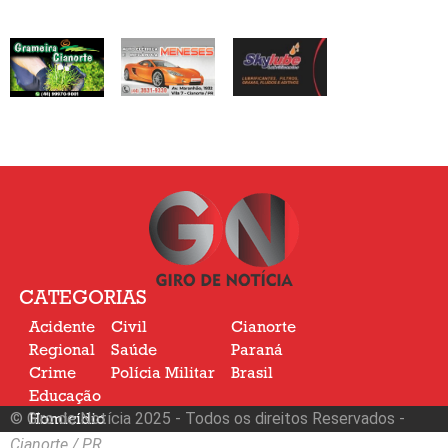
CATEGORIAS
Acidente
Civil
Cianorte
Regional
Saúde
Paraná
Crime
Polícia Militar
Brasil
Educação
© Giro de Notícia 2025 - Todos os direitos Reservados -
Homicídio
Nacional
Cianorte / PR