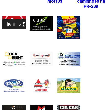
mort0s
caminhões na
PR-239
Tocador
de
00:00
04:46
vídeo