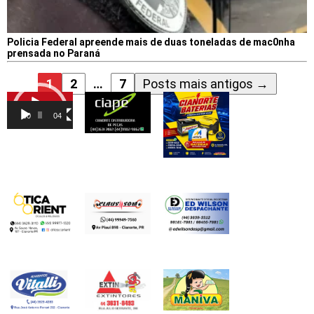
Policia Federal apreende mais de duas toneladas de mac0nha
prensada no Paraná
1
2
…
7
Posts
mais antigos
→
Tocador
de
00:00
04:46
vídeo