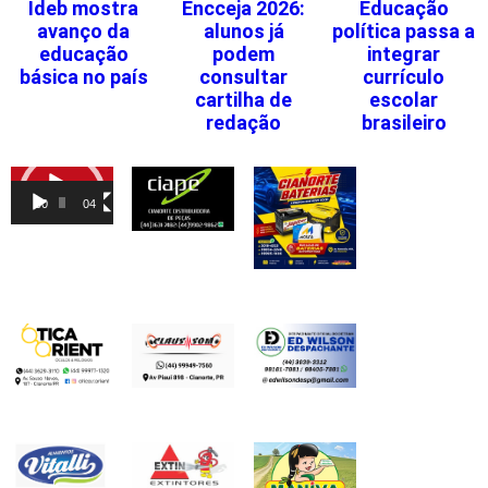
Ideb mostra
Encceja 2026:
Educação
avanço da
alunos já
política passa a
educação
podem
integrar
básica no país
consultar
currículo
cartilha de
escolar
redação
brasileiro
Tocador
de
00:00
04:46
vídeo