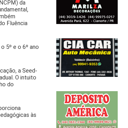
 (NCPM) da
Fundamental,
também
do Fluência
 o 5º e o 6º ano
cação, a Seed-
ual. O intuito
lho do
porciona
pedagógicas às