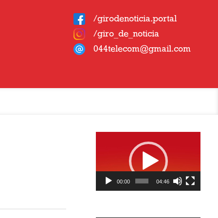
/girodenoticia.portal
/giro_de_noticia
044telecom@gmail.com
Tocador
de
vídeo
00:00
04:46