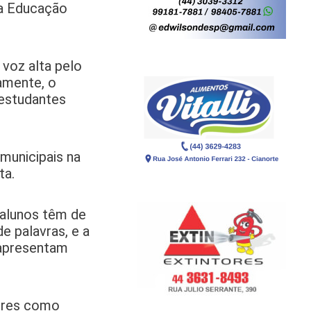
da Educação
voz alta pelo
tamente, o
 estudantes
 municipais na
ta.
 alunos têm de
de palavras, e a
 apresentam
tores como