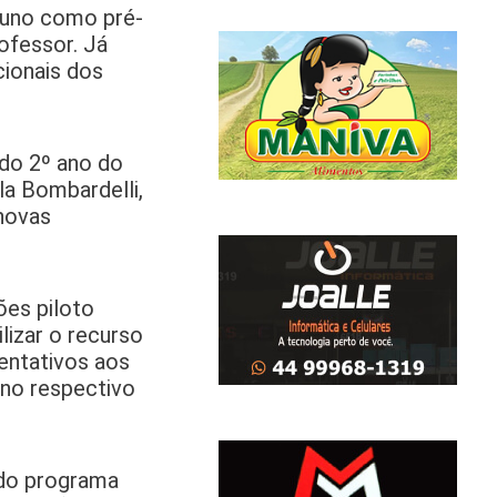
aluno como pré-
rofessor. Já
cionais dos
 do 2º ano do
la Bombardelli,
 novas
ões piloto
lizar o recurso
ientativos aos
 no respectivo
 do programa