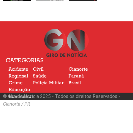
CATEGORIAS
Acidente
Civil
Cianorte
Regional
Saúde
Paraná
Crime
Polícia Militar
Brasil
Educação
© Giro de Notícia 2025 - Todos os direitos Reservados -
Homicídio
Nacional
Cianorte / PR