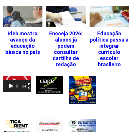
Ideb mostra
Encceja 2026:
Educação
avanço da
alunos já
política passa a
educação
podem
integrar
básica no país
consultar
currículo
cartilha de
escolar
redação
brasileiro
Tocador
de
00:00
04:46
vídeo