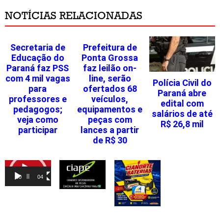
NOTÍCIAS RELACIONADAS
Secretaria de
Prefeitura de
Educação do
Ponta Grossa
Paraná faz PSS
faz leilão on-
com 4 mil vagas
line, serão
Polícia Civil do
para
ofertados 68
Paraná abre
professores e
veículos,
edital com
pedagogos;
equipamentos e
salários de até
veja como
peças com
R$ 26,8 mil
participar
lances a partir
de R$ 30
Tocador
de
00:00
04:46
vídeo