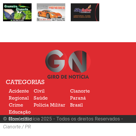
CATEGORIAS
Acidente
Civil
Cianorte
Regional
Saúde
Paraná
Crime
Polícia Militar
Brasil
Educação
© Giro de Notícia 2025 - Todos os direitos Reservados -
Homicídio
Nacional
Cianorte / PR