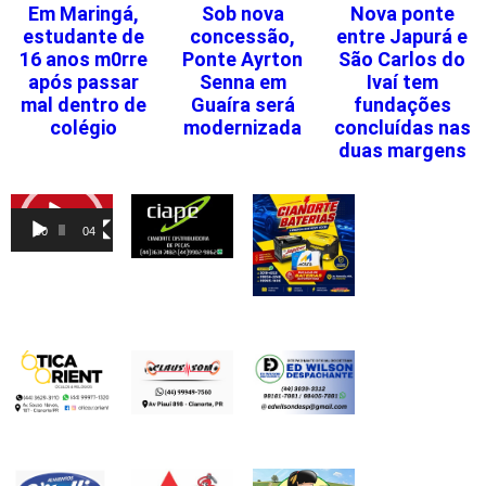
Em Maringá,
Sob nova
Nova ponte
estudante de
concessão,
entre Japurá e
16 anos m0rre
Ponte Ayrton
São Carlos do
após passar
Senna em
Ivaí tem
mal dentro de
Guaíra será
fundações
colégio
modernizada
concluídas nas
duas margens
Tocador
de
00:00
04:46
vídeo