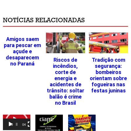
NOTÍCIAS RELACIONADAS
Amigos saem
para pescar em
açude e
desaparecem
Riscos de
Tradição com
no Paraná
incêndios,
segurança:
corte de
bombeiros
energia e
orientam sobre
acidentes de
fogueiras nas
trânsito: soltar
festas juninas
balão é crime
no Brasil
Tocador
de
00:00
04:46
vídeo