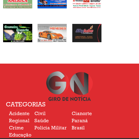
CATEGORIAS
Acidente
Civil
Cianorte
Regional
Saúde
Paraná
Crime
Polícia Militar
Brasil
Educação