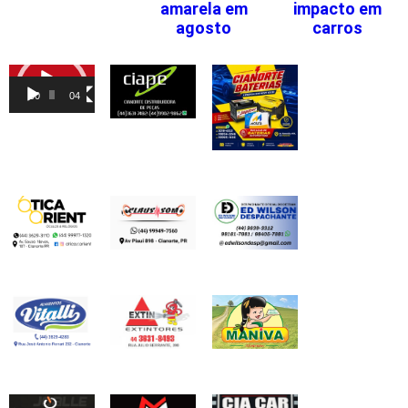
amarela em
impacto em
agosto
carros
Tocador
de
00:00
04:46
vídeo