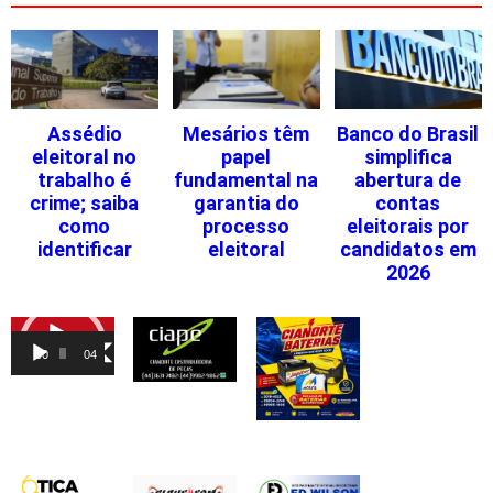
Assédio
Mesários têm
Banco do Brasil
eleitoral no
papel
simplifica
trabalho é
fundamental na
abertura de
crime; saiba
garantia do
contas
como
processo
eleitorais por
identificar
eleitoral
candidatos em
2026
Tocador
de
00:00
04:46
vídeo