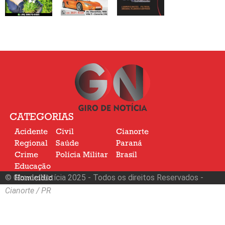
CATEGORIAS
Acidente
Civil
Cianorte
Regional
Saúde
Paraná
Crime
Polícia Militar
Brasil
Educação
© Giro de Notícia 2025 - Todos os direitos Reservados -
Homicídio
Nacional
Cianorte / PR