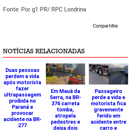
Fonte: Por g1 PR/ RPC Londrina
Compartilhe:
NOTÍCIAS RELACIONADAS
Duas pessoas
perdem a vida
após motorista
fazer
Em Mauá da
Passageiro
ultrapassagem
Serra, na BR-
perde a vida e
proibida no
376 carreta
motorista fica
Paraná e
tomba,
gravemente
provocar
atropela
ferido em
acidente na BR-
pedestres e
acidente entre
277
deixa dois
carro e