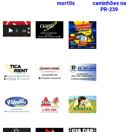
mort0s
caminhões na
PR-239
Tocador
de
00:00
04:46
vídeo