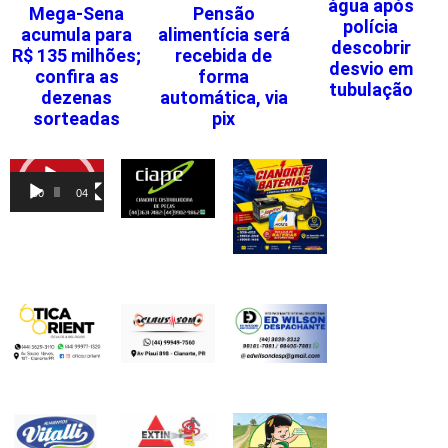
água após
Mega-Sena
Pensão
polícia
acumula para
alimentícia será
descobrir
R$ 135 milhões;
recebida de
desvio em
confira as
forma
tubulação
dezenas
automática, via
sorteadas
pix
Tocador
de
00:00
04:46
vídeo