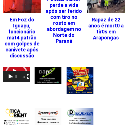
perde a vida
após ser ferido
com tiro no
Em Foz do
Rapaz de 22
rosto em
Iguaçu,
anos é mort0 a
abordagem no
funcionário
tir0s em
Norte do
mat4 patrão
Arapongas
Paraná
com golpes de
canivete após
discussão
Tocador
de
00:00
04:46
vídeo