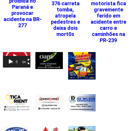
proibida no
376 carreta
motorista fica
Paraná e
tomba,
gravemente
provocar
atropela
ferido em
acidente na BR-
pedestres e
acidente entre
277
deixa dois
carro e
mort0s
caminhões na
PR-239
Tocador
de
00:00
04:46
vídeo