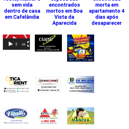
sem vida
encontrados
morta em
dentro de casa
mortos em Boa
apartamento 4
em Cafelândia
Vista da
dias após
Aparecida
desaparecer
Tocador
de
00:00
04:46
vídeo