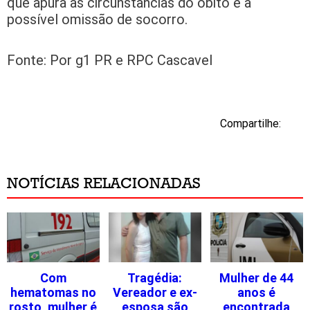
que apura as circunstâncias do óbito e a
possível omissão de socorro.
Fonte: Por g1 PR e RPC Cascavel
Compartilhe:
NOTÍCIAS RELACIONADAS
Com
Tragédia:
Mulher de 44
hematomas no
Vereador e ex-
anos é
rosto, mulher é
esposa são
encontrada