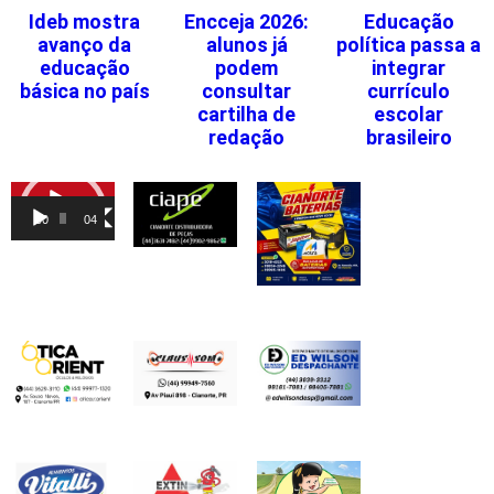
Ideb mostra
Encceja 2026:
Educação
avanço da
alunos já
política passa a
educação
podem
integrar
básica no país
consultar
currículo
cartilha de
escolar
redação
brasileiro
Tocador
de
00:00
04:46
vídeo