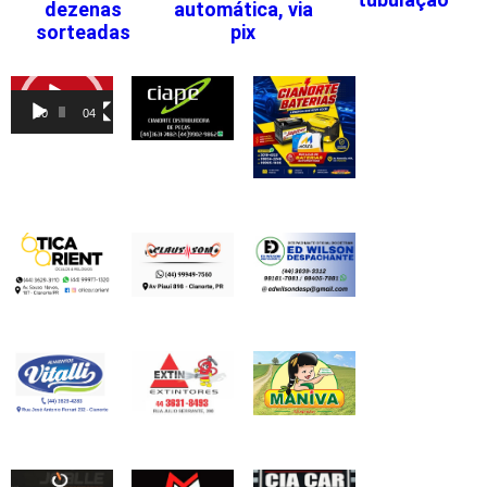
dezenas
automática, via
sorteadas
pix
Tocador
de
00:00
04:46
vídeo