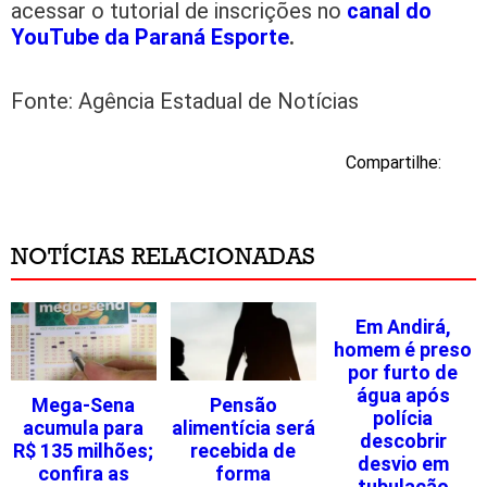
acessar o tutorial de inscrições no
canal do
YouTube da Paraná Esporte
.
Fonte: Agência Estadual de Notícias
Compartilhe:
NOTÍCIAS RELACIONADAS
Em Andirá,
homem é preso
por furto de
água após
Mega-Sena
Pensão
polícia
acumula para
alimentícia será
descobrir
R$ 135 milhões;
recebida de
desvio em
confira as
forma
tubulação