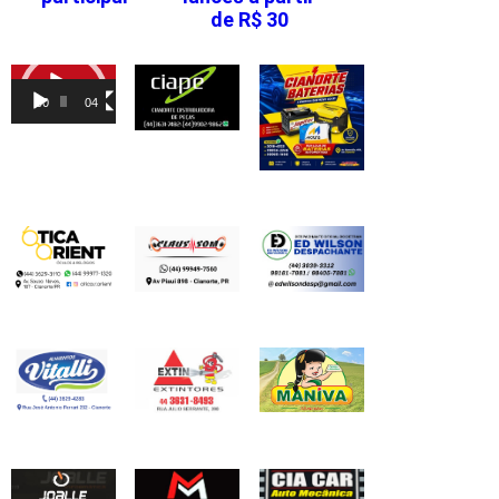
de R$ 30
Tocador
de
00:00
04:46
vídeo