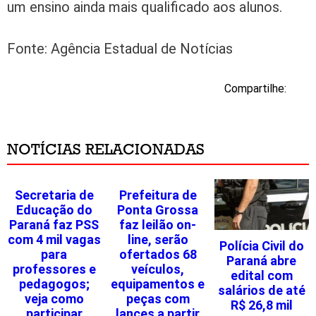
um ensino ainda mais qualificado aos alunos.
Fonte: Agência Estadual de Notícias
Compartilhe:
NOTÍCIAS RELACIONADAS
Secretaria de
Prefeitura de
Educação do
Ponta Grossa
Paraná faz PSS
faz leilão on-
com 4 mil vagas
line, serão
Polícia Civil do
para
ofertados 68
Paraná abre
professores e
veículos,
edital com
pedagogos;
equipamentos e
salários de até
veja como
peças com
R$ 26,8 mil
participar
lances a partir