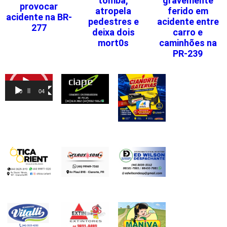
tomba,
gravemente
provocar
atropela
ferido em
acidente na BR-
pedestres e
acidente entre
277
deixa dois
carro e
mort0s
caminhões na
PR-239
Tocador
de
00:00
04:46
vídeo