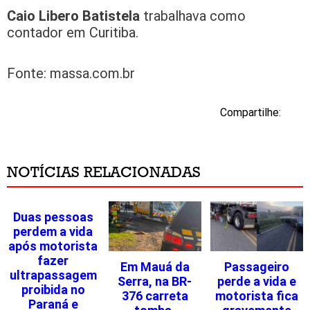
Caio Libero Batistela
trabalhava como
contador em Curitiba.
Fonte: massa.com.br
Compartilhe:
NOTÍCIAS RELACIONADAS
Duas pessoas
perdem a vida
após motorista
fazer
Em Mauá da
Passageiro
ultrapassagem
Serra, na BR-
perde a vida e
proibida no
376 carreta
motorista fica
Paraná e