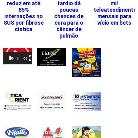
reduz em até
tardio dá
mil
85%
poucas
teleatendimento
internações no
chances de
mensais para
SUS por fibrose
cura para o
vício em bets
cística
câncer de
pulmão
Tocador
de
00:00
04:46
vídeo