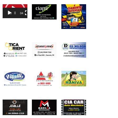
Tocador
de
00:00
04:46
vídeo