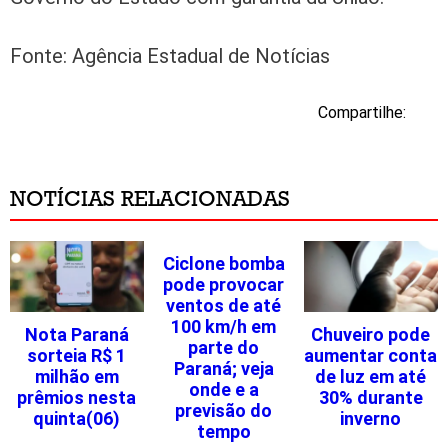
Fonte: Agência Estadual de Notícias
Compartilhe:
NOTÍCIAS RELACIONADAS
Ciclone bomba
pode provocar
ventos de até
100 km/h em
Nota Paraná
Chuveiro pode
parte do
sorteia R$ 1
aumentar conta
Paraná; veja
milhão em
de luz em até
onde e a
prêmios nesta
30% durante
previsão do
quinta(06)
inverno
tempo