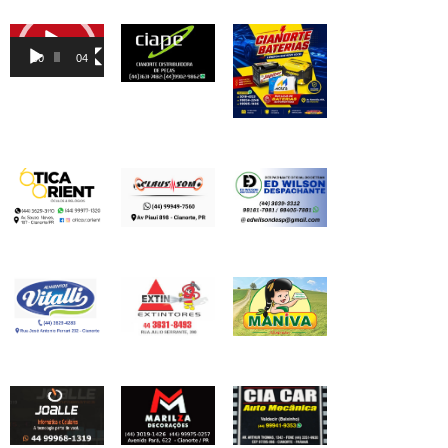
Tocador
de
00:00
04:46
vídeo