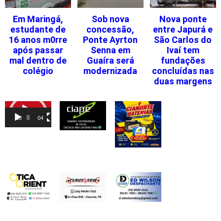
Em Maringá,
Sob nova
Nova ponte
estudante de
concessão,
entre Japurá e
16 anos m0rre
Ponte Ayrton
São Carlos do
após passar
Senna em
Ivaí tem
mal dentro de
Guaíra será
fundações
colégio
modernizada
concluídas nas
duas margens
Tocador
de
00:00
04:46
vídeo