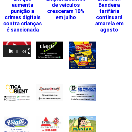
aumenta
de veículos
Bandeira
punição a
cresceram 10%
tarifária
crimes digitais
em julho
continuará
contra crianças
amarela em
é sancionada
agosto
Tocador
de
00:00
04:46
vídeo