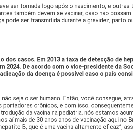
 deve ser tomada logo após o nascimento, e outras 
stantes também devem se vacinar, caso não possa
 pode ser transmitida durante a gravidez, parto o
ão dos casos. Em 2013 a taxa de detecção de hep
3 em 2024. De acordo com o vice-presidente da So
rradicação da doença é possível caso o país cons
e não seja o ser humano. Então, você consegue, atr
os portadores crônicos, e com isso, consequentem
 introdução da vacina na pediatria, nós estamos ac
s aí mais de 30 anos anos de vacinação aqui no Bra
patite B, que é uma vacina altamente eficaz”, ass