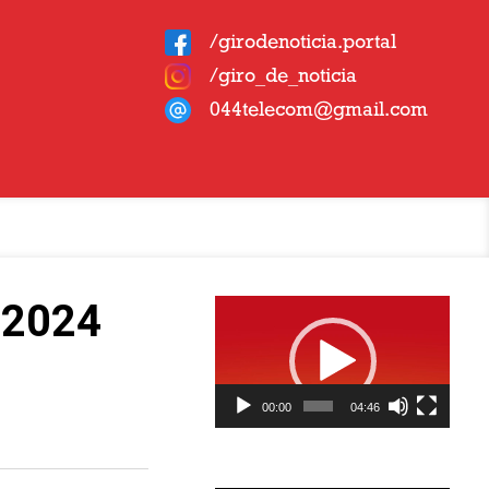
/girodenoticia.portal
/giro_de_noticia
044telecom@gmail.com
Tocador
 2024
de
vídeo
00:00
04:46