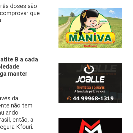
três doses são
m comprovar que
u
atite B a cada
ciedade
iga manter
avés da
ente não tem
umulando
sil, então, a
egura Kfouri.