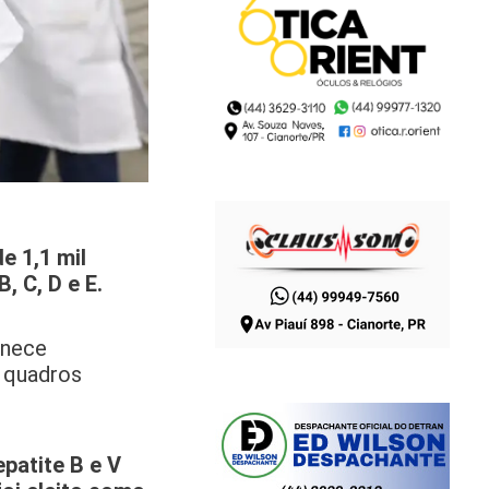
e 1,1 mil
, C, D e E.
anece
 quadros
patite B e V