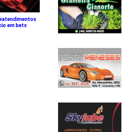
eleatendimentos
cio em bets