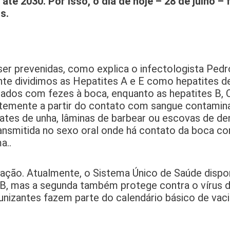
é 2030. Por isso, o dia de hoje – 28 de julho – 
s.
 ser prevenidas, como explica o infectologista Pedr
te dividimos as Hepatites A e E como hepatites d
nados com fezes à boca, enquanto as hepatites B, 
temente a partir do contato com sangue contamin
ates de unha, lâminas de barbear ou escovas de de
ansmitida no sexo oral onde há contato da boca co
a..
ação. Atualmente, o Sistema Único de Saúde dispon
 B, mas a segunda também protege contra o vírus do
munizantes fazem parte do calendário básico de vac