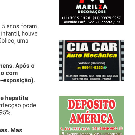
e 5 anos foram
infantil, houve
úblico, uma
omens. Após o
exo com
é-exposição).
de hepatite
 infecção pode
 95%.
mas. Mas