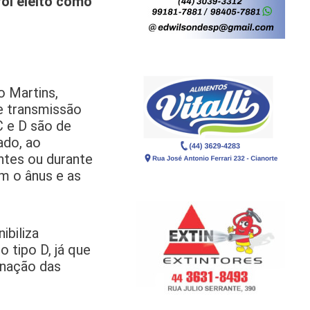
foi eleito como
o Martins,
e transmissão
C e D são de
ado, ao
ntes ou durante
m o ânus e as
ibiliza
 tipo D, já que
inação das