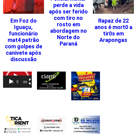
perde a vida
após ser ferido
com tiro no
Em Foz do
Rapaz de 22
rosto em
Iguaçu,
anos é mort0 a
abordagem no
funcionário
tir0s em
Norte do
mat4 patrão
Arapongas
Paraná
com golpes de
canivete após
discussão
Tocador
de
00:00
04:46
vídeo