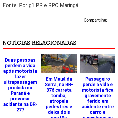
Fonte: Por g1 PR e RPC Maringá
Compartilhe:
NOTÍCIAS RELACIONADAS
Duas pessoas
perdem a vida
após motorista
fazer
Em Mauá da
Passageiro
ultrapassagem
Serra, na BR-
perde a vida e
proibida no
376 carreta
motorista fica
Paraná e
tomba,
gravemente
provocar
atropela
ferido em
acidente na BR-
pedestres e
acidente entre
277
deixa dois
carro e
mort0s
caminhões na