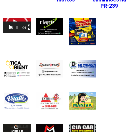
PR-239
Tocador
de
00:00
04:46
vídeo