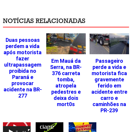
NOTÍCIAS RELACIONADAS
Duas pessoas
perdem a vida
após motorista
fazer
Em Mauá da
Passageiro
ultrapassagem
Serra, na BR-
perde a vida e
proibida no
376 carreta
motorista fica
Paraná e
tomba,
gravemente
provocar
atropela
ferido em
acidente na BR-
pedestres e
acidente entre
277
deixa dois
carro e
mort0s
caminhões na
PR-239
Tocador
de