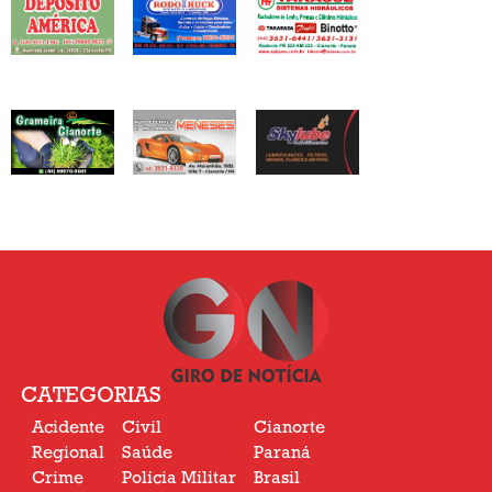
CATEGORIAS
Acidente
Civil
Cianorte
Regional
Saúde
Paraná
Crime
Polícia Militar
Brasil