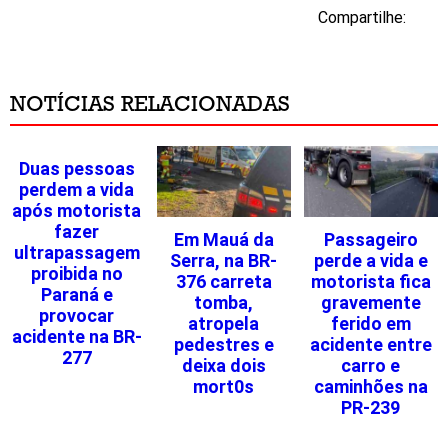
Compartilhe:
NOTÍCIAS RELACIONADAS
Duas pessoas
perdem a vida
após motorista
fazer
Em Mauá da
Passageiro
ultrapassagem
Serra, na BR-
perde a vida e
proibida no
376 carreta
motorista fica
Paraná e
tomba,
gravemente
provocar
atropela
ferido em
acidente na BR-
pedestres e
acidente entre
277
deixa dois
carro e
mort0s
caminhões na
PR-239