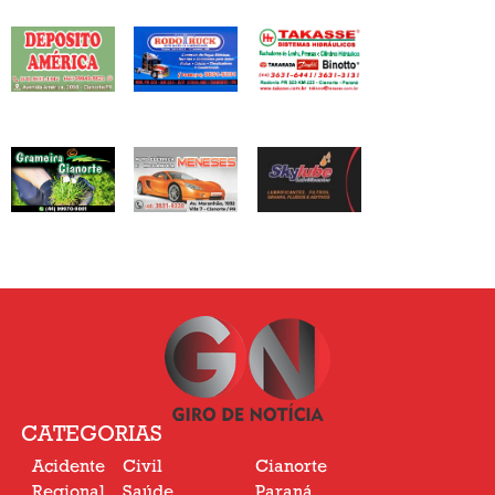
CATEGORIAS
Acidente
Civil
Cianorte
Regional
Saúde
Paraná