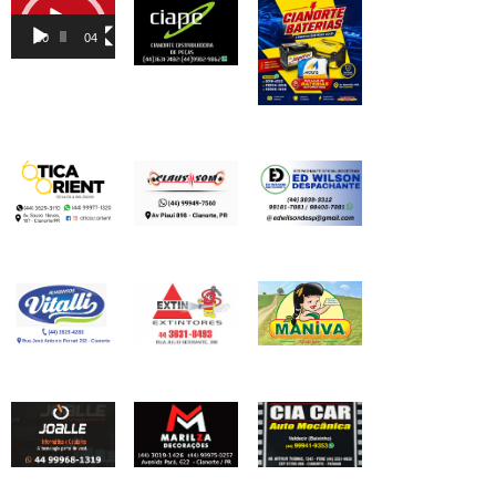
Tocador
de
00:00
04:46
vídeo