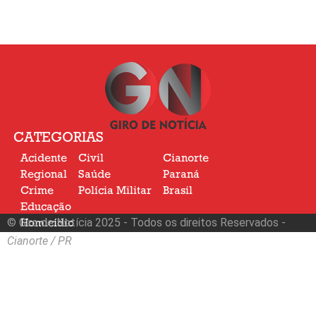
CATEGORIAS
Acidente
Civil
Cianorte
Regional
Saúde
Paraná
Crime
Polícia Militar
Brasil
Educação
© Giro de Notícia 2025 - Todos os direitos Reservados -
Homicídio
Nacional
Cianorte / PR