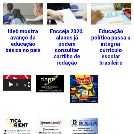
Ideb mostra
Encceja 2026:
Educação
avanço da
alunos já
política passa a
educação
podem
integrar
básica no país
consultar
currículo
cartilha de
escolar
redação
brasileiro
Tocador
de
00:00
04:46
vídeo