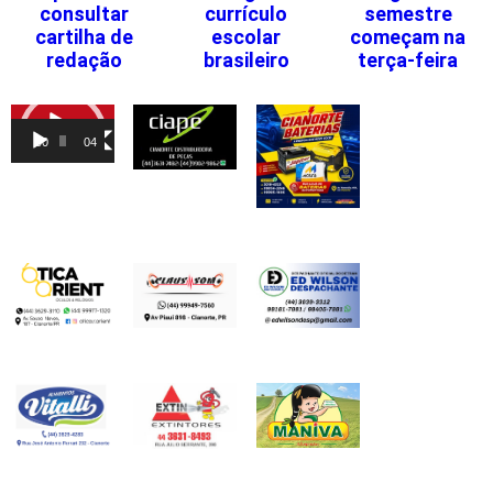
consultar
currículo
semestre
cartilha de
escolar
começam na
redação
brasileiro
terça-feira
Tocador
de
00:00
04:46
vídeo