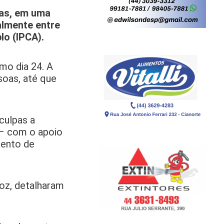
tas, em uma
almente entre
lo (IPCA).
mo dia 24. A
soas, até que
culpas a
 – com o apoio
mento de
roz, detalharam