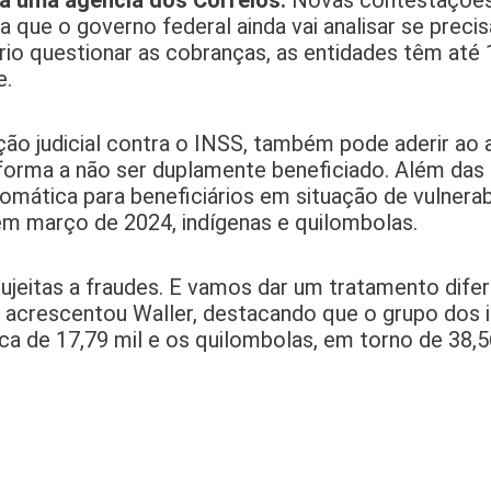
 a uma agência dos Correios.
Novas contestações
ue o governo federal ainda vai analisar se precis
rio questionar as cobranças, as entidades têm até 
e.
ção judicial contra o INSS, também pode aderir ao 
e forma a não ser duplamente beneficiado. Além da
mática para beneficiários em situação de vulnerabi
em março de 2024, indígenas e quilombolas.
eitas a fraudes. E vamos dar um tratamento difer
”, acrescentou Waller, destacando que o grupo dos
ca de 17,79 mil e os quilombolas, em torno de 38,5