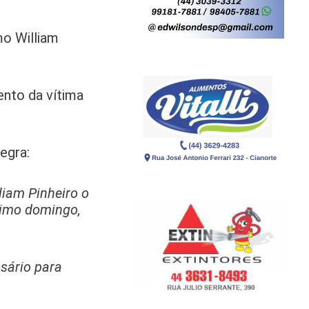
mo William
nto da vítima
egra:
liam Pinheiro o
ltimo domingo,
ssário para