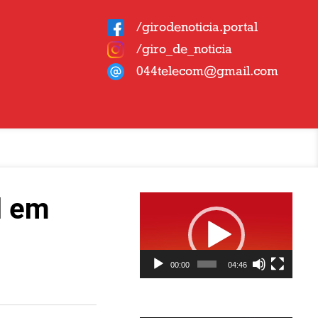
/girodenoticia.portal
/giro_de_noticia
044telecom@gmail.com
Tocador
l em
de
vídeo
00:00
04:46